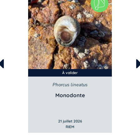
À valider
Littorina littorea
Magall
Bigorneau
21 juillet 2026
RIEM