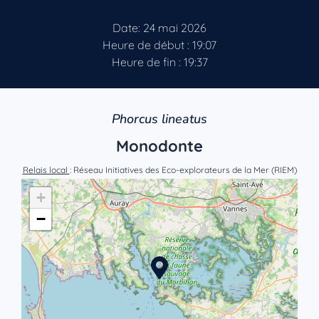
Date: 24 mai 2026
Heure de début : 19:07
Heure de fin : 19:37
Phorcus lineatus
Monodonte
Relais local
: Réseau Initiatives des Eco-explorateurs de la Mer (RIEM)
+
−