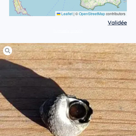
Leaflet
|
©
OpenStreetMap
contributors
Validée
Protocole avancé