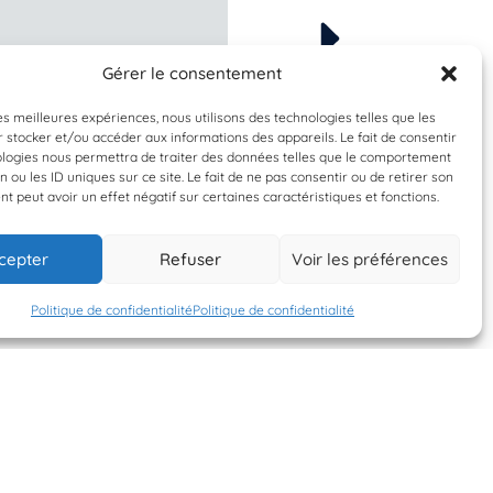
Gérer le consentement
À valider
À valider
romphala pennanti
Patella sp.
les meilleures expériences, nous utilisons des technologies telles que les
 stocker et/ou accéder aux informations des appareils. Le fait de consentir
bbule commune
Patelle
ologies nous permettra de traiter des données telles que le comportement
n ou les ID uniques sur ce site. Le fait de ne pas consentir ou de retirer son
 peut avoir un effet négatif sur certaines caractéristiques et fonctions.
18 mai 2026
18 mai 2026
cepter
Refuser
Voir les préférences
Al Lark
Al Lark
Politique de confidentialité
Politique de confidentialité