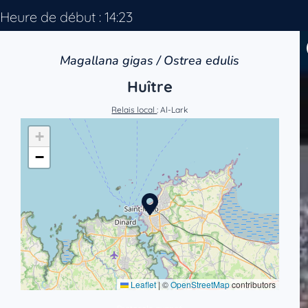
Heure de début : 14:23
Magallana gigas / Ostrea edulis
Huître
Relais local
: Al-Lark
+
−
Leaflet
|
©
OpenStreetMap
contributors