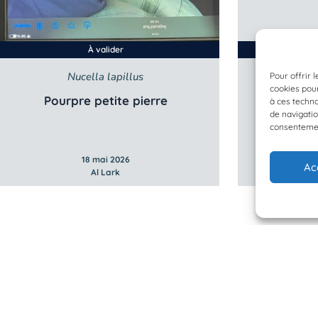
À valider
Nucella lapillus
Ste
Pour offrir 
cookies pour
Pourpre petite pierre
Gi
à ces techn
de navigatio
consentement
18 mai 2026
Ac
Al Lark