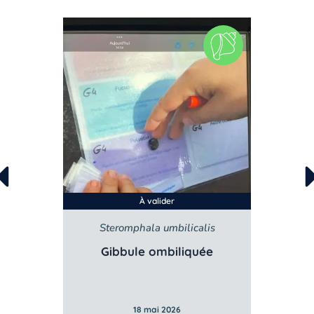
À valider
Steromphala umbilicalis
Gibbule ombiliquée
Po
18 mai 2026