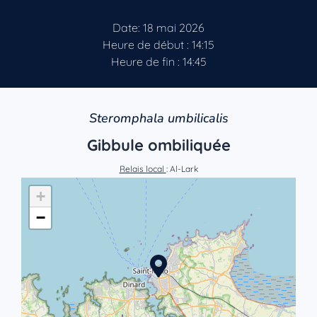
Date: 18 mai 2026
Heure de début : 14:15
Heure de fin : 14:45
Steromphala umbilicalis
Gibbule ombiliquée
Relais local
: Al-Lark
+
−