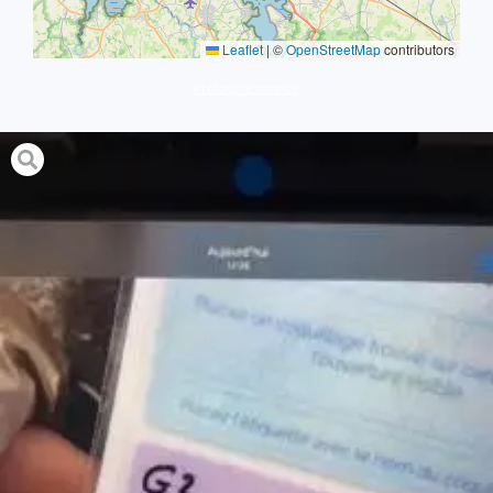
Leaflet
|
©
OpenStreetMap
contributors
Protocole avancé