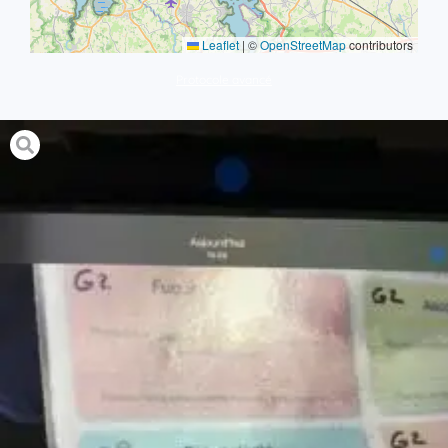
Leaflet
|
©
OpenStreetMap
contributors
Protocole avancé