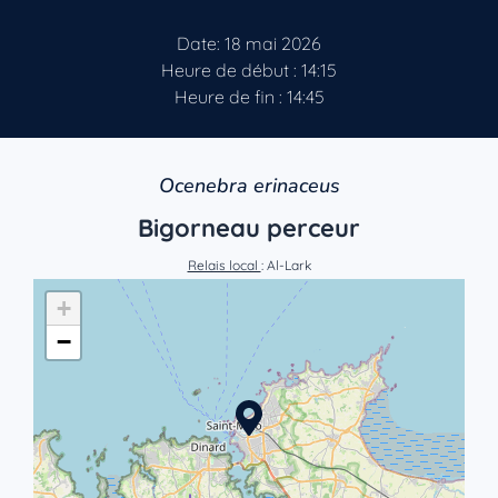
Date: 18 mai 2026
Heure de début : 14:15
Heure de fin : 14:45
Ocenebra erinaceus
Bigorneau perceur
Relais local
: Al-Lark
+
−