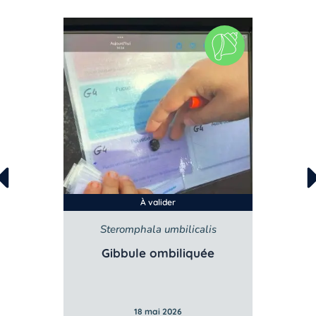
À valider
Steromphala umbilicalis
Gibbule ombiliquée
Po
18 mai 2026