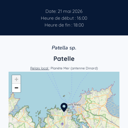
Date: 21 mai 2026
Heure de début : 16:00
Heure de fin : 18:00
Patella sp.
Patelle
Relais local
: Planète Mer (antenne Dinard)
+
−