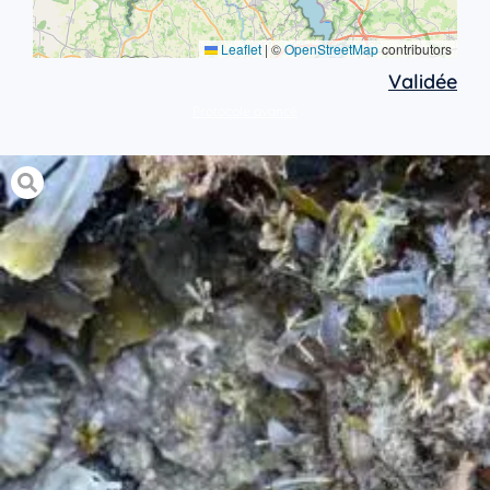
Leaflet
|
©
OpenStreetMap
contributors
Validée
Protocole avancé