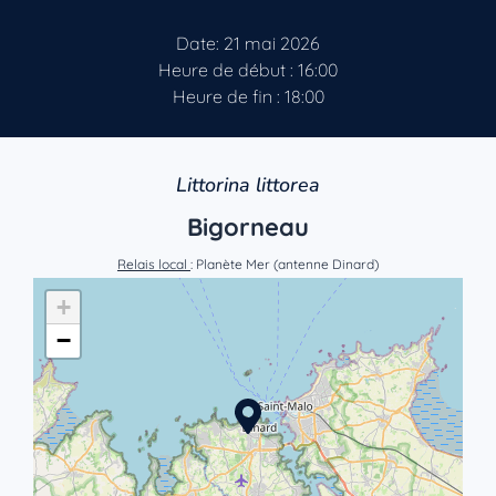
Date: 21 mai 2026
Heure de début : 16:00
Heure de fin : 18:00
Littorina littorea
Bigorneau
Relais local
: Planète Mer (antenne Dinard)
+
−