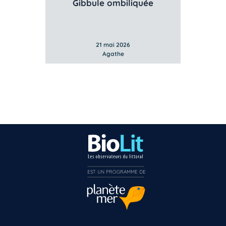
ée
Littorine fabalis/ obstuse
Po
21 mai 2026
Agathe
EST UN PROGRAMME DE  