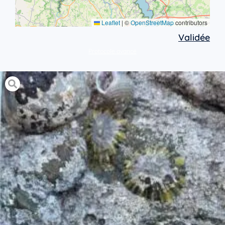
Leaflet
|
©
OpenStreetMap
contributors
Validée
Protocole avancé