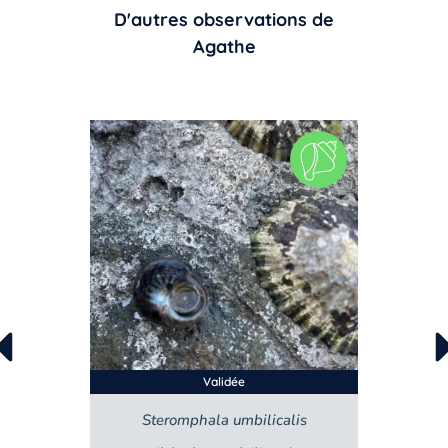
D'autres observations de
Agathe
Validée
lis
Littorina fabalis/obtusata