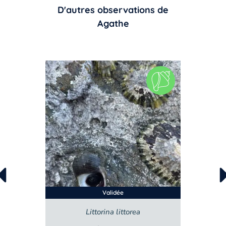
D'autres observations de
Agathe
Validée
a
Steromphala umbilicalis