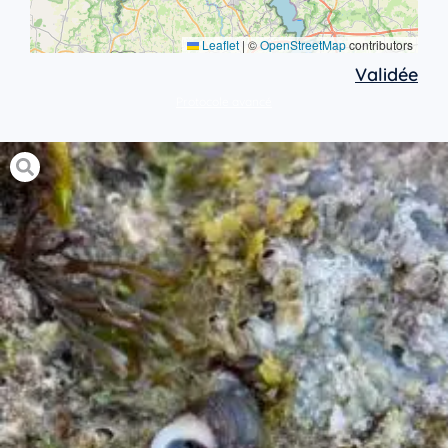
Leaflet
|
©
OpenStreetMap
contributors
Validée
Protocole avancé