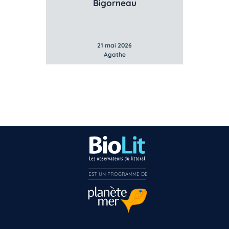
Gibbule ombiliquée
Lit
21 mai 2026
Agathe
EST UN PROGRAMME DE  