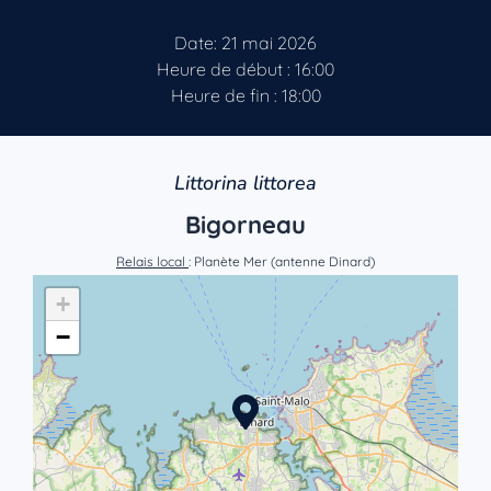
Date: 21 mai 2026
Heure de début : 16:00
Heure de fin : 18:00
Littorina littorea
Bigorneau
Relais local
: Planète Mer (antenne Dinard)
+
−