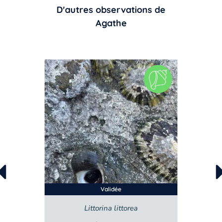
D'autres observations de
Agathe
Validée
Steromphala umbilicalis
Li