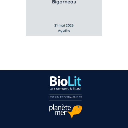
Gibbule ombiliquée
Litto
21 mai 2026
Agathe
EST UN PROGRAMME DE  