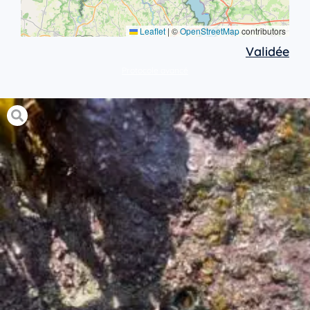
Leaflet
|
©
OpenStreetMap
contributors
Validée
Protocole avancé