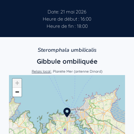
Date: 21 mai 2026
Heure de début : 16:00
Heure de fin : 18:00
Steromphala umbilicalis
Gibbule ombiliquée
Relais local
: Planète Mer (antenne Dinard)
+
−