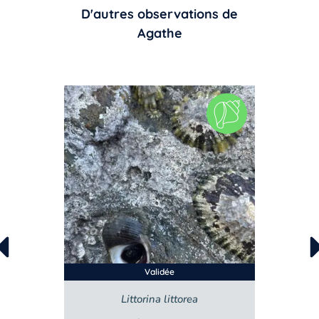
D'autres observations de
Agathe
Validée
ea
Steromphala umbilicalis