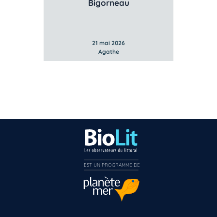
Gibbule ombiliquée
Lit
21 mai 2026
Agathe
EST UN PROGRAMME DE  