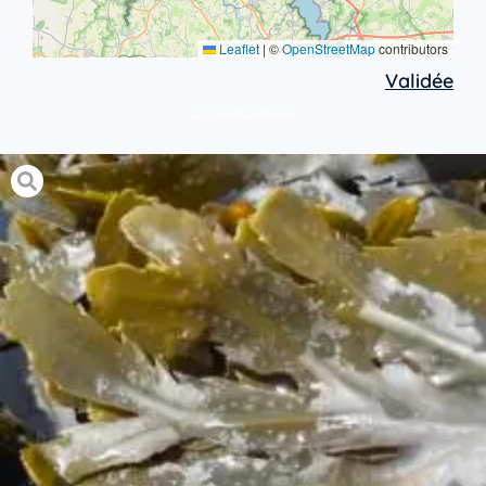
Leaflet
|
©
OpenStreetMap
contributors
Validée
Protocole avancé