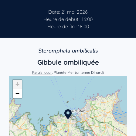
Date: 21 mai 2026
Heure de début : 16:00
Heure de fin : 18:00
Steromphala umbilicalis
Gibbule ombiliquée
Relais local
: Planète Mer (antenne Dinard)
+
−