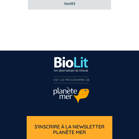
Nat83
EST UN PROGRAMME DE  
S'INSCRIRE À LA NEWSLETTER
PLANÈTE MER