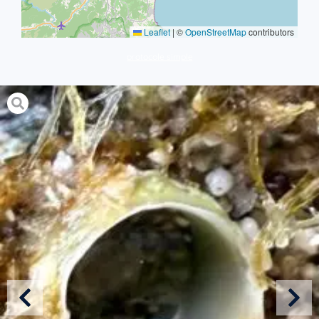
Leaflet
|
©
OpenStreetMap
contributors
protocole simple