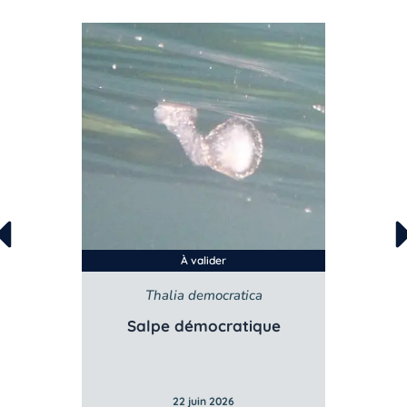
À valider
r
Thalia democratica
re
Salpe démocratique
B
22 juin 2026