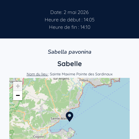
Date: 2 mai 2026
Heure de début : 14:05
Heure de fin : 14:10
Sabella pavonina
Sabelle
Nom du lieu
: Sainte Maxime Pointe des Sardinaux
+
−