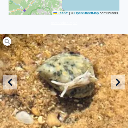
Leaflet
|
©
OpenStreetMap
contributors
protocole simple