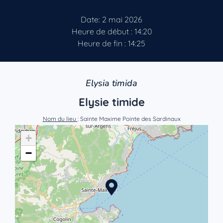
Date: 2 mai 2026
Heure de début : 14:20
Heure de fin : 14:25
Elysia timida
Elysie timide
Nom du lieu
: Sainte Maxime Pointe des Sardinaux
+
−