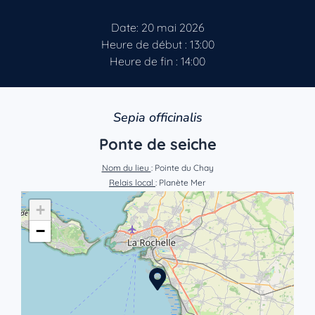
Date: 20 mai 2026
Heure de début : 13:00
Heure de fin : 14:00
Sepia officinalis
Ponte de seiche
Nom du lieu
: Pointe du Chay
Relais local
: Planète Mer
+
−