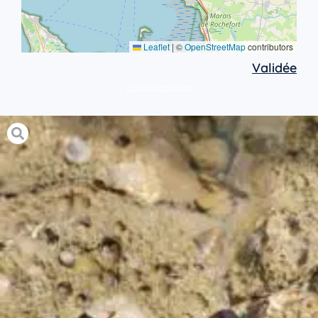
Leaflet
|
©
OpenStreetMap
contributors
Validée
protocole simple