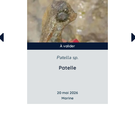
À valider
Patella sp.
St
Patelle
G
20 mai 2026
Marine