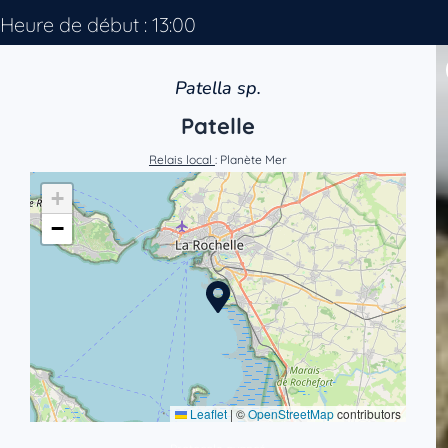
Heure de début : 13:00
Patella sp.
Patelle
Relais local
: Planète Mer
+
−
Leaflet
|
©
OpenStreetMap
contributors