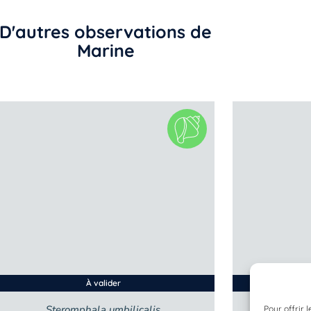
D'autres observations de
Marine
À valider
Steromphala umbilicalis
Ocin
Pour offrir 