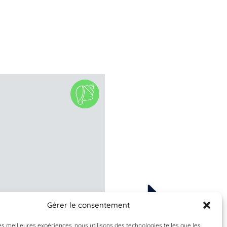
Gérer le consentement
À valider
À valider
ebrellus inornatus
Phorcus lineatu
les meilleures expériences, nous utilisons des technologies telles que les