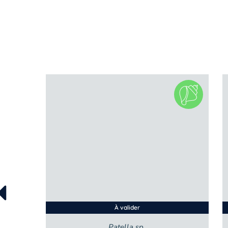
À valider
Patella sp.