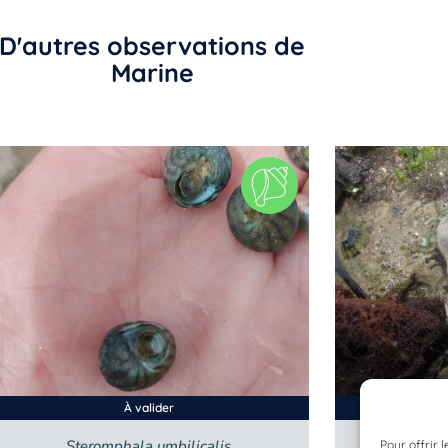
D'autres observations de
Marine
À valider
Steromphala umbilicalis
Ocin
Pour offrir 