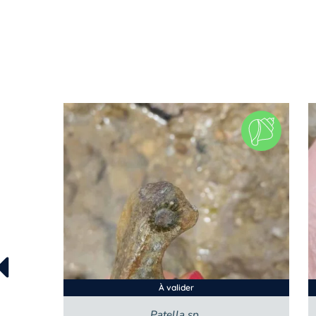
À valider
Patella sp.