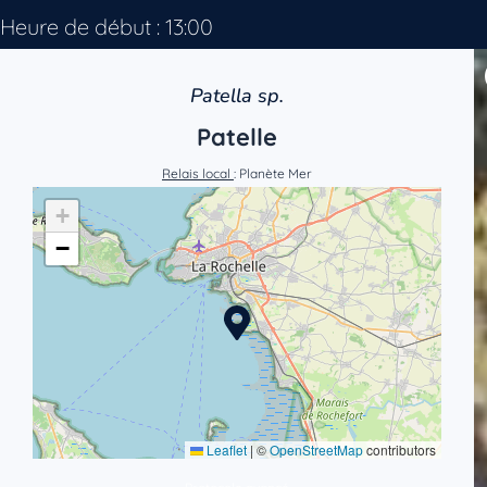
Heure de début : 13:00
Patella sp.
Patelle
Relais local
: Planète Mer
+
−
Leaflet
|
©
OpenStreetMap
contributors