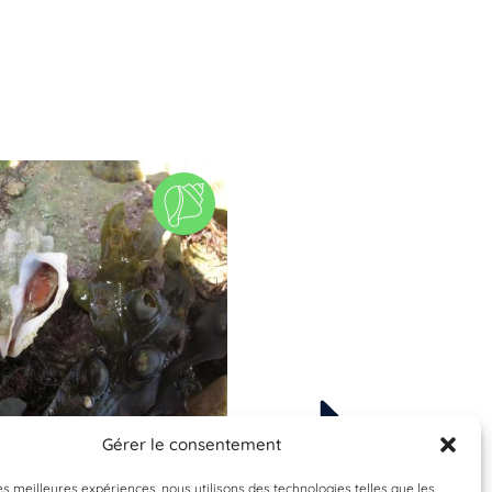
Gérer le consentement
À valider
À valider
ebrellus inornatus
Phorcus lineatu
les meilleures expériences, nous utilisons des technologies telles que les