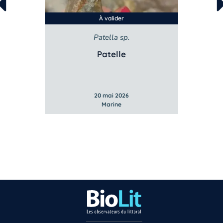
À valider
Patella sp.
St
Patelle
G
20 mai 2026
Marine