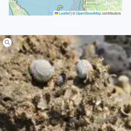
Leaflet
|
©
OpenStreetMap
contributors
Protocole avancé