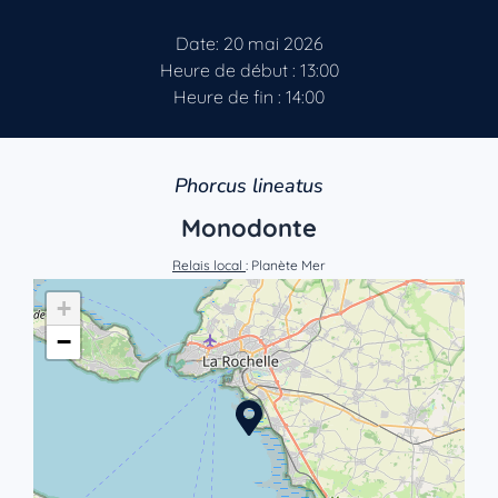
Date: 20 mai 2026
Heure de début : 13:00
Heure de fin : 14:00
Phorcus lineatus
Monodonte
Relais local
: Planète Mer
+
−