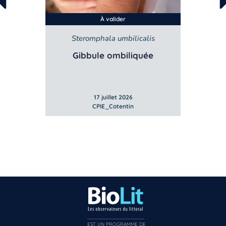
À valider
m
Steromphala umbilicalis
S
se
Gibbule ombiliquée
G
17 juillet 2026
CPIE_Cotentin
EST UN PROGRAMME DE  