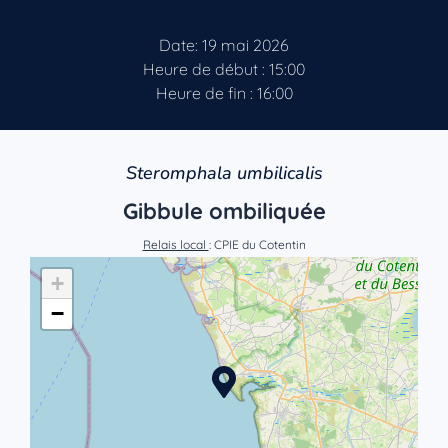
Date: 19 mai 2026
Heure de début : 15:00
Heure de fin : 16:00
Steromphala umbilicalis
Gibbule ombiliquée
Relais local
: CPIE du Cotentin
+
−