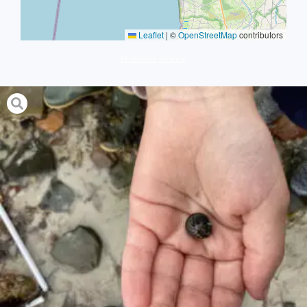
Leaflet
|
©
OpenStreetMap
contributors
Protocole avancé