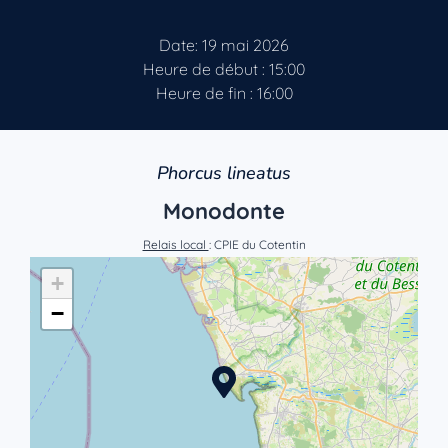
Date: 19 mai 2026
Heure de début : 15:00
Heure de fin : 16:00
Phorcus lineatus
Monodonte
Relais local
: CPIE du Cotentin
+
−