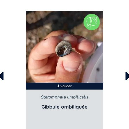
À valider
m
Steromphala umbilicalis
S
se
Gibbule ombiliquée
G