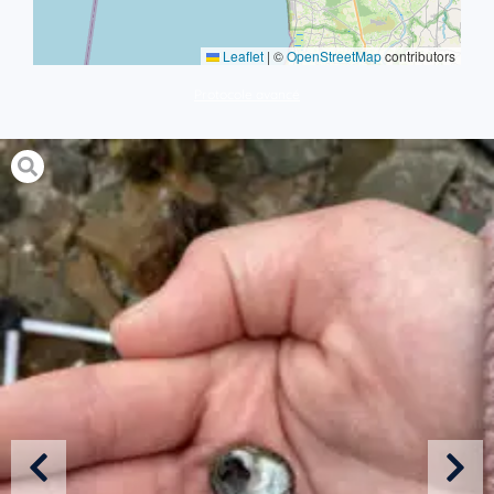
Leaflet
|
©
OpenStreetMap
contributors
Protocole avancé