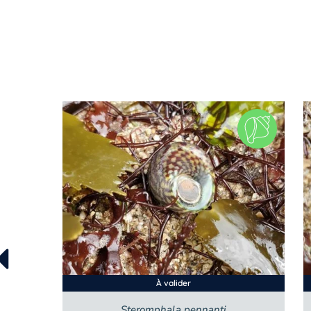
À valider
Steromphala pennanti