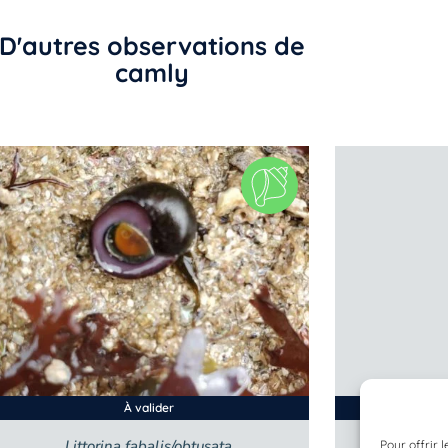
D'autres observations de
camly
À valider
Littorina fabalis/obtusata
Ster
Pour offrir 