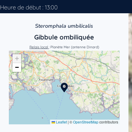
Heure de début : 13:00
Steromphala umbilicalis
Gibbule ombiliquée
Relais local
: Planète Mer (antenne Dinard)
+
−
Leaflet
|
©
OpenStreetMap
contributors