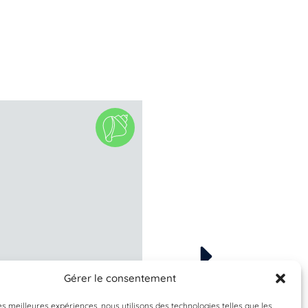
Gérer le consentement
À valider
À valider
omphala umbilicalis
Patella sp.
les meilleures expériences, nous utilisons des technologies telles que les