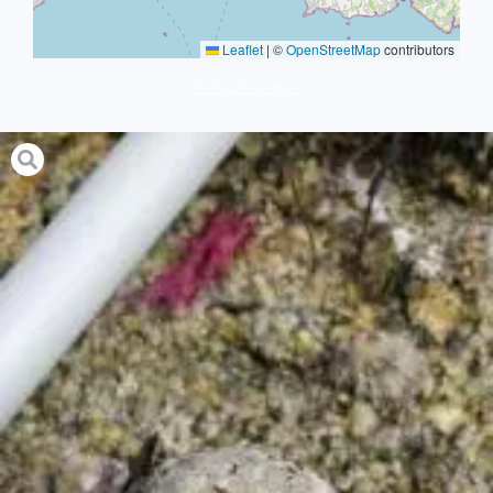
Leaflet
|
©
OpenStreetMap
contributors
Protocole avancé