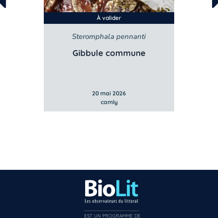
À valider
sata
Steromphala pennanti
Lit
bstuse
Gibbule commune
Litto
20 mai 2026
camly
EST UN PROGRAMME DE  