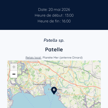
Date: 20 mai 2026
Heure de début : 13:00
Heure de fin : 16:00
Patella sp.
Patelle
Relais local
: Planète Mer (antenne Dinard)
+
−