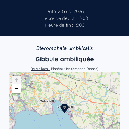
Date: 20 mai 2026
Heure de début : 13:00
Heure de fin : 16:00
Steromphala umbilicalis
Gibbule ombiliquée
Relais local
: Planète Mer (antenne Dinard)
+
−