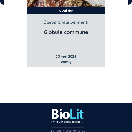
À valider
sata
Steromphala pennanti
Lit
bstuse
Gibbule commune
Litto
20 mai 2026
camly
EST UN PROGRAMME DE  