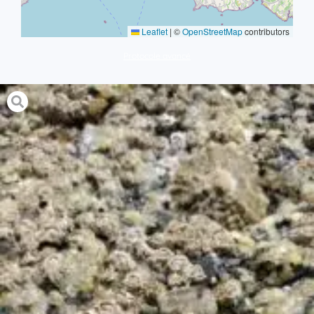
Leaflet
|
©
OpenStreetMap
contributors
Protocole avancé