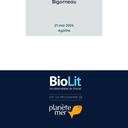
Gibbule ombiliquée
Lit
21 mai 2026
Agathe
EST UN PROGRAMME DE  