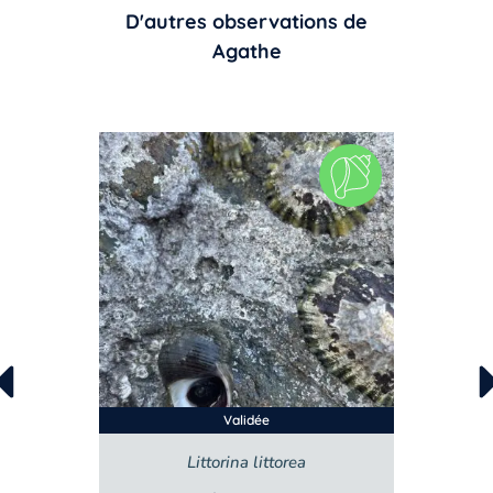
D'autres observations de
Agathe
Validée
Steromphala umbilicalis
L