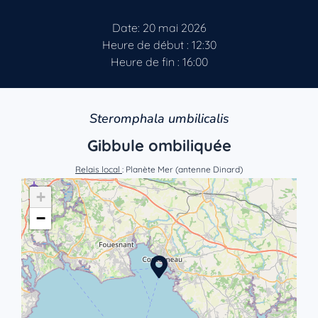
Date: 20 mai 2026
Heure de début : 12:30
Heure de fin : 16:00
Steromphala umbilicalis
Gibbule ombiliquée
Relais local
: Planète Mer (antenne Dinard)
+
−