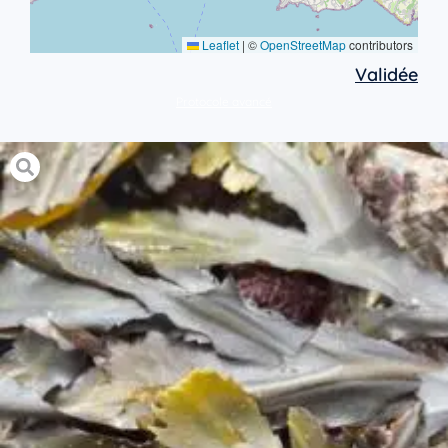
Leaflet
|
©
OpenStreetMap
contributors
Validée
Protocole avancé