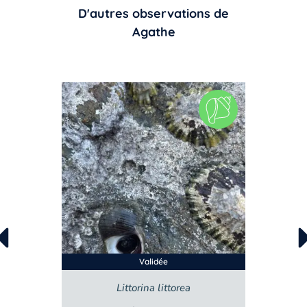
D'autres observations de
Agathe
Validée
ea
Steromphala umbilicalis