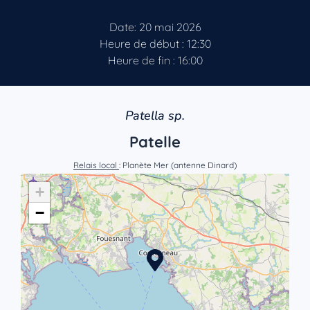
Date: 20 mai 2026
Heure de début : 12:30
Heure de fin : 16:00
Patella sp.
Patelle
Relais local
: Planète Mer (antenne Dinard)
+
−