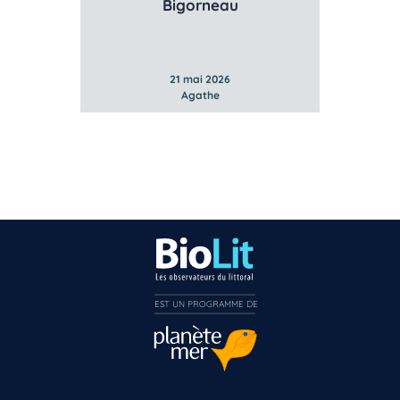
u
Gibbule ombiliquée
Li
21 mai 2026
Agathe
EST UN PROGRAMME DE  