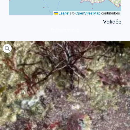
Leaflet
|
©
OpenStreetMap
contributors
Validée
Protocole avancé