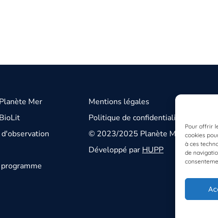
 Planète Mer
Mentions légales
BioLit
Politique de confidentialité
Pour offrir 
d'observation
© 2023/2025 Planète Mer
cookies pour
à ces techn
Développé par
HUPP
de navigatio
consentement
u programme
Ac