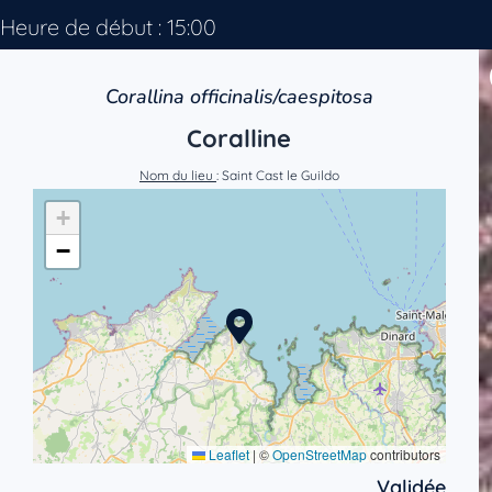
Heure de début : 15:00
Corallina officinalis/caespitosa
Coralline
Nom du lieu
: Saint Cast le Guildo
+
−
Leaflet
|
©
OpenStreetMap
contributors
Validée