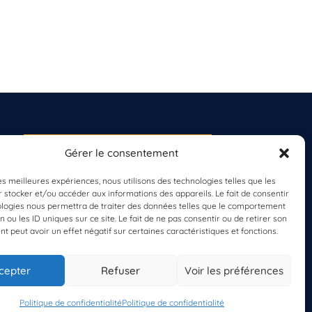
Gérer le consentement
S'INSCRIRE À LA
NEWSLETTER
les meilleures expériences, nous utilisons des technologies telles que les
PLANÈTE MER
 stocker et/ou accéder aux informations des appareils. Le fait de consentir
ologies nous permettra de traiter des données telles que le comportement
n ou les ID uniques sur ce site. Le fait de ne pas consentir ou de retirer son
 peut avoir un effet négatif sur certaines caractéristiques et fonctions.
cepter
Refuser
Voir les préférences
Politique de confidentialité
Politique de confidentialité