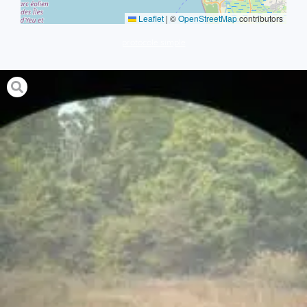
Leaflet
|
©
OpenStreetMap
contributors
protocole simple