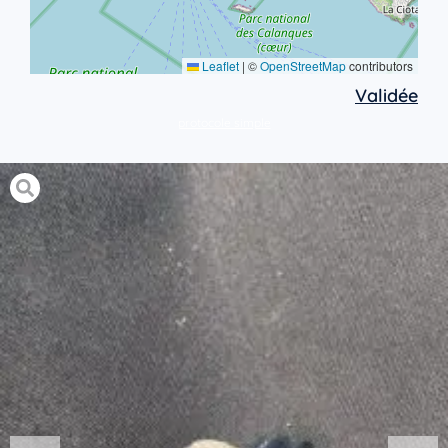
Leaflet
|
©
OpenStreetMap
contributors
Validée
protocole simple