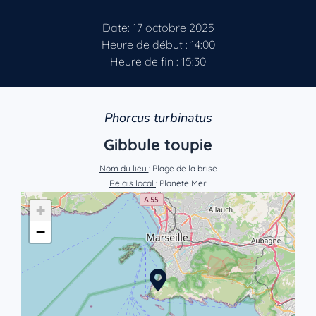
Date: 17 octobre 2025
Heure de début : 14:00
Heure de fin : 15:30
Phorcus turbinatus
Gibbule toupie
Nom du lieu
: Plage de la brise
Relais local
: Planète Mer
+
−