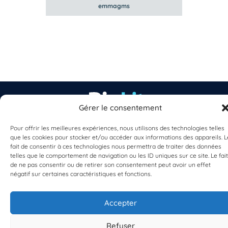
emmagms
Gérer le consentement
Pour offrir les meilleures expériences, nous utilisons des technologies telles
EST UN PROGRAMME DE  
que les cookies pour stocker et/ou accéder aux informations des appareils. L
fait de consentir à ces technologies nous permettra de traiter des données
telles que le comportement de navigation ou les ID uniques sur ce site. Le fait
de ne pas consentir ou de retirer son consentement peut avoir un effet
négatif sur certaines caractéristiques et fonctions.
Accepter
S'INSCRIRE À LA NEWSLETTER
PLANÈTE MER
Refuser