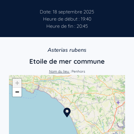
Date: 18 septembre 2025
Heure de début : 19:40
Heure de fin : 20:45
Asterias rubens
Etoile de mer commune
Nom du lieu
: Penhors
+
−