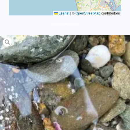
Leaflet
|
©
OpenStreetMap
contributors
protocole simple