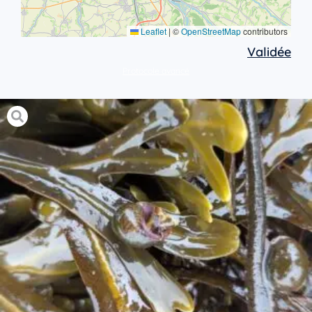
Leaflet
|
©
OpenStreetMap
contributors
Validée
Protocole avancé