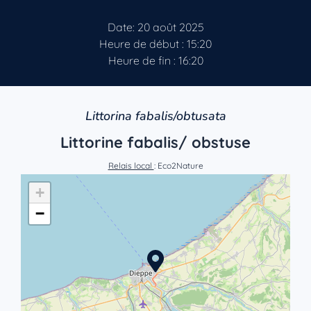
Date: 20 août 2025
Heure de début : 15:20
Heure de fin : 16:20
Littorina fabalis/obtusata
Littorine fabalis/ obstuse
Relais local
: Eco2Nature
+
−