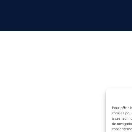
Pour offrir 
cookies pour
à ces techn
de navigatio
consentement