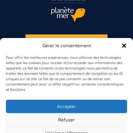
S'INSCRIRE À LA NEWSLETTER
Gérer le consentement
Vous n’êtes pas encore inscrit à Biolit ?
PLANÈTE MER
Pour offrir les meilleures expériences, nous utilisons des technologies
telles que les cookies pour stocker et/ou accéder aux informations des
Inscrivez-vous dès maintenant
appareils. Le fait de consentir à ces technologies nous permettra de
traiter des données telles que le comportement de navigation ou les ID
uniques sur ce site. Le fait de ne pas consentir ou de retirer son
consentement peut avoir un effet négatif sur certaines caractéristiques
et fonctions.
À propos de Planète Mer
À propos de BioLit
Accepter
Vos données d'observation
Ressources
Résultats du programme
Refuser
Contacts
Mentions légales