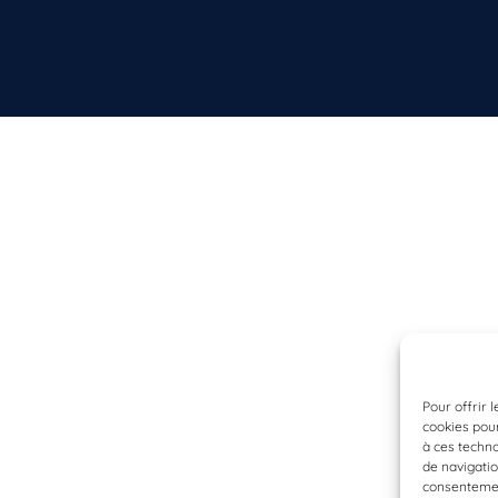
Pour offrir 
cookies pour
à ces techn
de navigatio
consentement