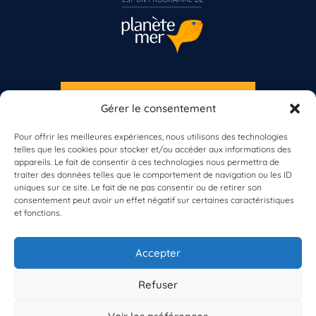
S'INSCRIRE À LA NEWSLETTER
Gérer le consentement
Vous n’êtes pas encore inscrit à Biolit ?
PLANÈTE MER
Pour offrir les meilleures expériences, nous utilisons des technologies
Inscrivez-vous dès maintenant
telles que les cookies pour stocker et/ou accéder aux informations des
appareils. Le fait de consentir à ces technologies nous permettra de
traiter des données telles que le comportement de navigation ou les ID
uniques sur ce site. Le fait de ne pas consentir ou de retirer son
consentement peut avoir un effet négatif sur certaines caractéristiques
et fonctions.
À propos de Planète Mer
À propos de BioLit
Accepter
Vos données d'observation
Ressources
Résultats du programme
Refuser
Contacts
Mentions légales