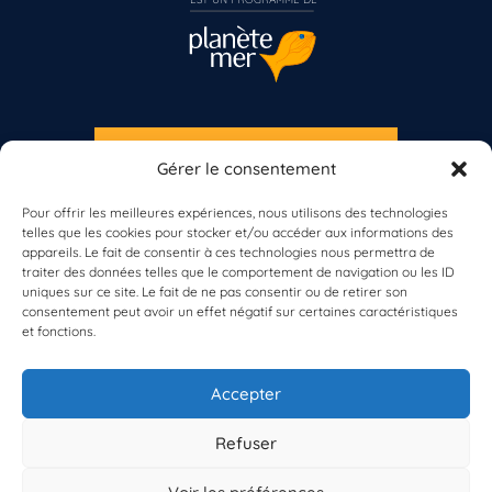
S'INSCRIRE À LA NEWSLETTER
Gérer le consentement
Vous n’êtes pas encore inscrit à Biolit ?
PLANÈTE MER
Pour offrir les meilleures expériences, nous utilisons des technologies
telles que les cookies pour stocker et/ou accéder aux informations des
Inscrivez-vous dès maintenant
appareils. Le fait de consentir à ces technologies nous permettra de
traiter des données telles que le comportement de navigation ou les ID
uniques sur ce site. Le fait de ne pas consentir ou de retirer son
consentement peut avoir un effet négatif sur certaines caractéristiques
et fonctions.
À propos de Planète Mer
À propos de BioLit
Accepter
Vos données d'observation
Ressources
Résultats du programme
Refuser
Contacts
Mentions légales