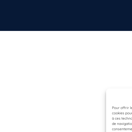
Pour offrir 
cookies pour
à ces techn
de navigatio
consentement