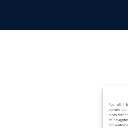
Pour offrir 
cookies pour
à ces techn
de navigatio
consentement