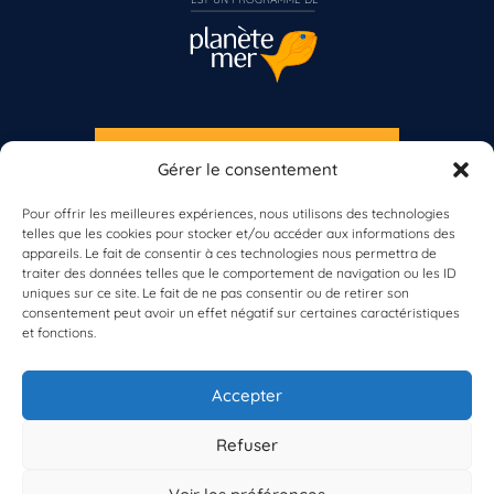
S'INSCRIRE À LA NEWSLETTER
Gérer le consentement
PLANÈTE MER
Pour offrir les meilleures expériences, nous utilisons des technologies
telles que les cookies pour stocker et/ou accéder aux informations des
Vous n’êtes pas encore inscrit à Biolit ?
appareils. Le fait de consentir à ces technologies nous permettra de
traiter des données telles que le comportement de navigation ou les ID
uniques sur ce site. Le fait de ne pas consentir ou de retirer son
Inscrivez-vous dès maintenant
consentement peut avoir un effet négatif sur certaines caractéristiques
et fonctions.
À propos de Planète Mer
À propos de BioLit
Accepter
Vos données d'observation
Ressources
Résultats du programme
Refuser
Contacts
Mentions légales