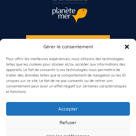
S'INSCRIRE À LA NEWSLETTER
Gérer le consentement
PLANÈTE MER
Pour offrir les meilleures expériences, nous utilisons des technologies
telles que les cookies pour stocker et/ou accéder aux informations des
Vous n’êtes pas encore inscrit à Biolit ?
appareils. Le fait de consentir à ces technologies nous permettra de
traiter des données telles que le comportement de navigation ou les ID
uniques sur ce site. Le fait de ne pas consentir ou de retirer son
Inscrivez-vous dès maintenant
consentement peut avoir un effet négatif sur certaines caractéristiques
et fonctions.
À propos de Planète Mer
À propos de BioLit
Accepter
Vos données d'observation
Ressources
Résultats du programme
Refuser
Contacts
Mentions légales