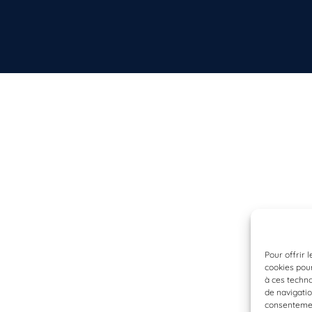
Pour offrir 
cookies pour
à ces techn
de navigatio
consentement