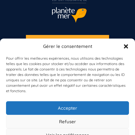
S'INSCRIRE À LA NEWSLETTER
Gérer le consentement
Vous n’êtes pas encore inscrit à Biolit ?
PLANÈTE MER
Pour offrir les meilleures expériences, nous utilisons des technologies
telles que les cookies pour stocker et/ou accéder aux informations des
Inscrivez-vous dès maintenant
appareils. Le fait de consentir à ces technologies nous permettra de
traiter des données telles que le comportement de navigation ou les ID
uniques sur ce site. Le fait de ne pas consentir ou de retirer son
consentement peut avoir un effet négatif sur certaines caractéristiques
et fonctions.
À propos de Planète Mer
À propos de BioLit
Accepter
Vos données d'observation
Ressources
Résultats du programme
Refuser
Contacts
Mentions légales