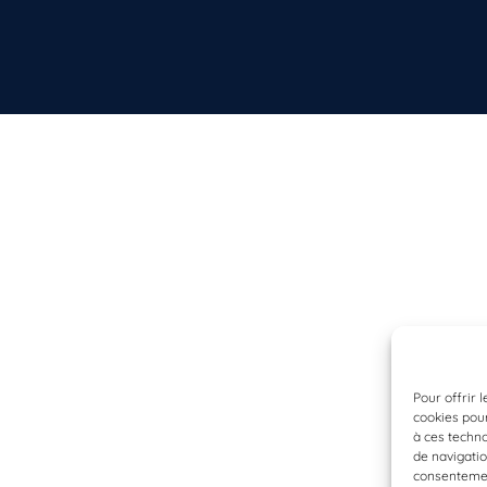
Pour offrir 
cookies pour
à ces techn
de navigatio
consentement