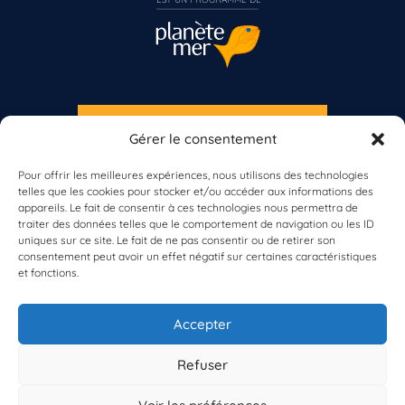
S'INSCRIRE À LA NEWSLETTER
Gérer le consentement
PLANÈTE MER
Pour offrir les meilleures expériences, nous utilisons des technologies
telles que les cookies pour stocker et/ou accéder aux informations des
appareils. Le fait de consentir à ces technologies nous permettra de
Vous n’êtes pas encore inscrit à Biolit ?
traiter des données telles que le comportement de navigation ou les ID
uniques sur ce site. Le fait de ne pas consentir ou de retirer son
consentement peut avoir un effet négatif sur certaines caractéristiques
Inscrivez-vous dès maintenant
et fonctions.
À propos de Planète Mer
À propos de BioLit
Accepter
Vos données d'observation
Ressources
Résultats du programme
Refuser
Contacts
Mentions légales