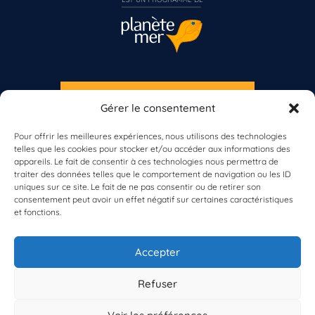
S'INSCRIRE À LA NEWSLETTER
Gérer le consentement
PLANÈTE MER
Pour offrir les meilleures expériences, nous utilisons des technologies
telles que les cookies pour stocker et/ou accéder aux informations des
Vous n’êtes pas encore inscrit à Biolit ?
appareils. Le fait de consentir à ces technologies nous permettra de
traiter des données telles que le comportement de navigation ou les ID
uniques sur ce site. Le fait de ne pas consentir ou de retirer son
Inscrivez-vous dès maintenant
consentement peut avoir un effet négatif sur certaines caractéristiques
et fonctions.
À propos de Planète Mer
À propos de BioLit
Accepter
Vos données d'observation
Ressources
Résultats du programme
Refuser
Contacts
Mentions légales