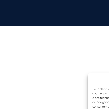
Pour offrir 
cookies pour
à ces techn
de navigatio
consentement