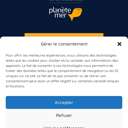
S'INSCRIRE À LA NEWSLETTER
Gérer le consentement
Vous n’êtes pas encore inscrit à Biolit ?
PLANÈTE MER
Pour offrir les meilleures expériences, nous utilisons des technologies
telles que les cookies pour stocker et/ou accéder aux informations des
Inscrivez-vous dès maintenant
appareils. Le fait de consentir à ces technologies nous permettra de
traiter des données telles que le comportement de navigation ou les ID
uniques sur ce site. Le fait de ne pas consentir ou de retirer son
consentement peut avoir un effet négatif sur certaines caractéristiques
et fonctions.
À propos de Planète Mer
À propos de BioLit
Accepter
Vos données d'observation
Ressources
Résultats du programme
Refuser
Contacts
Mentions légales