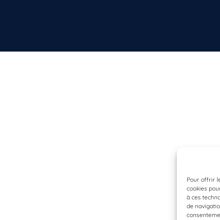
Pour offrir 
cookies pour
à ces techn
de navigatio
consentement