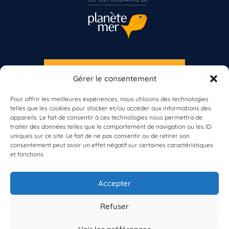
S'INSCRIRE À LA NEWSLETTER
Gérer le consentement
PLANÈTE MER
Pour offrir les meilleures expériences, nous utilisons des technologies
telles que les cookies pour stocker et/ou accéder aux informations des
appareils. Le fait de consentir à ces technologies nous permettra de
Vous n’êtes pas encore inscrit à Biolit ?
traiter des données telles que le comportement de navigation ou les ID
uniques sur ce site. Le fait de ne pas consentir ou de retirer son
consentement peut avoir un effet négatif sur certaines caractéristiques
Inscrivez-vous dès maintenant
et fonctions.
À propos de Planète Mer
À propos de BioLit
Accepter
Vos données d'observation
Ressources
Résultats du programme
Refuser
Contacts
Mentions légales