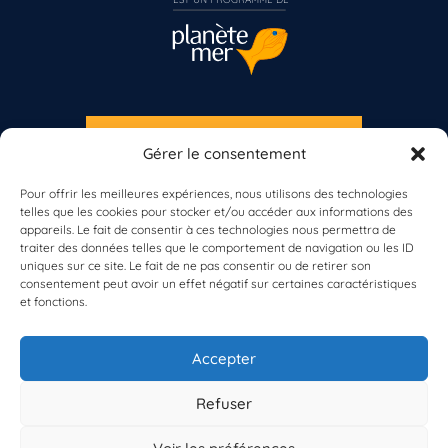
S'INSCRIRE À LA NEWSLETTER
Gérer le consentement
PLANÈTE MER
Pour offrir les meilleures expériences, nous utilisons des technologies
telles que les cookies pour stocker et/ou accéder aux informations des
appareils. Le fait de consentir à ces technologies nous permettra de
traiter des données telles que le comportement de navigation ou les ID
uniques sur ce site. Le fait de ne pas consentir ou de retirer son
consentement peut avoir un effet négatif sur certaines caractéristiques
et fonctions.
À propos de Planète Mer
À propos de BioLit
Accepter
Vos données d'observation
Ressources
Résultats du programme
Refuser
Contacts
Mentions légales