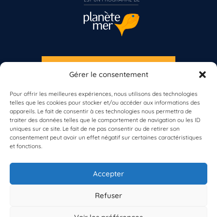
S'INSCRIRE À LA NEWSLETTER
Gérer le consentement
Vous n’êtes pas encore inscrit à Biolit ?
PLANÈTE MER
Pour offrir les meilleures expériences, nous utilisons des technologies
telles que les cookies pour stocker et/ou accéder aux informations des
Inscrivez-vous dès maintenant
appareils. Le fait de consentir à ces technologies nous permettra de
traiter des données telles que le comportement de navigation ou les ID
uniques sur ce site. Le fait de ne pas consentir ou de retirer son
consentement peut avoir un effet négatif sur certaines caractéristiques
et fonctions.
À propos de Planète Mer
À propos de BioLit
Accepter
Vos données d'observation
Ressources
Résultats du programme
Refuser
Contacts
Mentions légales