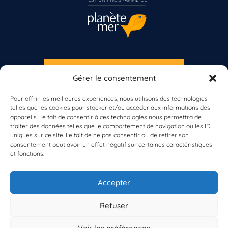
S'INSCRIRE À LA NEWSLETTER
Gérer le consentement
PLANÈTE MER
Pour offrir les meilleures expériences, nous utilisons des technologies
telles que les cookies pour stocker et/ou accéder aux informations des
appareils. Le fait de consentir à ces technologies nous permettra de
traiter des données telles que le comportement de navigation ou les ID
uniques sur ce site. Le fait de ne pas consentir ou de retirer son
consentement peut avoir un effet négatif sur certaines caractéristiques
et fonctions.
À propos de Planète Mer
À propos de BioLit
Accepter
Vos données d'observation
Ressources
Résultats du programme
Refuser
Contacts
Mentions légales