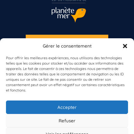
S'INSCRIRE À LA NEWSLETTER
Gérer le consentement
PLANÈTE MER
Vous n’êtes pas encore inscrit à Biolit ?
Pour offrir les meilleures expériences, nous utilisons des technologies
telles que les cookies pour stocker et/ou accéder aux informations des
Inscrivez-vous dès maintenant
appareils. Le fait de consentir à ces technologies nous permettra de
traiter des données telles que le comportement de navigation ou les ID
uniques sur ce site. Le fait de ne pas consentir ou de retirer son
consentement peut avoir un effet négatif sur certaines caractéristiques
et fonctions.
À propos de Planète Mer
À propos de BioLit
Accepter
Vos données d'observation
Ressources
Résultats du programme
Refuser
Contacts
Mentions légales