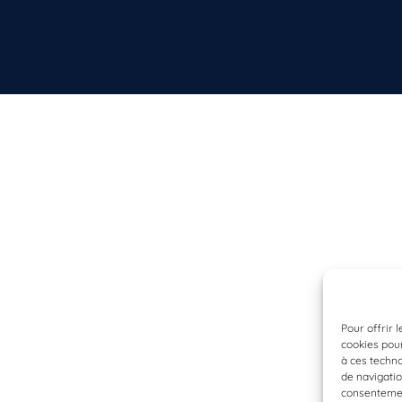
Pour offrir 
cookies pour
à ces techn
de navigatio
consentement